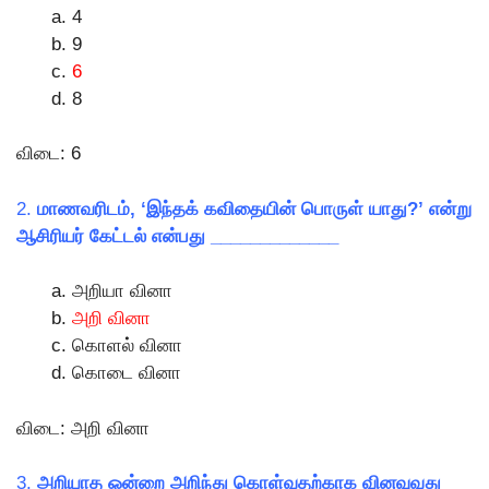
4
9
6
8
விடை: 6
2.
மாணவரிடம், ‘இந்தக் கவிதையின் பொருள் யாது?’ என்று
ஆசிரியர் கேட்டல் என்பது _____________
அறியா வினா
அறி வினா
கொளல் வினா
கொடை வினா
விடை: அறி வினா
3.
அறியாத ஒன்றை அறிந்து கொள்வதற்காக வினவுவது