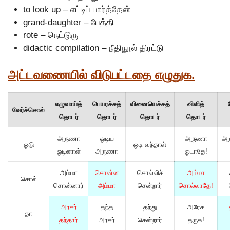
to look up – எட்டிப் பார்த்தேன்
grand-daughter – பேத்தி
rote – நெட்டுரு
didactic compilation – நீதிநூல் திரட்டு
அட்டவணையில் விடுபட்டதை எழுதுக.
எழுவாய்த்
பெயரச்சத்
வினையெச்சத்
விளித்
வேர்ச்சொல்
தொடர்
தொடர்
தொடர்
தொடர்
அருணா
ஓடிய
அருணா
அர
ஓடு
ஒடி வந்தாள்
ஓடினாள்
அருணா
ஓடாதே!
அம்மா
சொன்ன
சொல்லிச்
அம்மா
சொல்
சொன்னார்
அம்மா
சென்றார்
சொல்லாதே!
அரசர்
தந்த
தந்து
அரேச
தா
தந்தார்
அரசர்
சென்றார்
தருக!