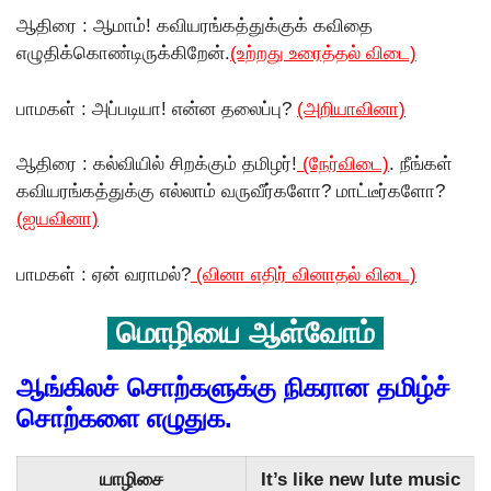
ஆதிரை : ஆமாம்! கவியரங்கத்துக்குக் கவிதை
எழுதிக்கொண்டிருக்கிறேன்.
(உற்றது உரைத்தல் விடை)
பாமகள் : அப்படியா! என்ன தலைப்பு?
(அறியாவினா)
ஆதிரை : கல்வியில் சிறக்கும் தமிழர்!
(நேர்விடை)
. நீங்கள்
கவியரங்கத்துக்கு எல்லாம் வருவீர்களோ? மாட்டீர்களோ?
(ஐயவினா)
பாமகள் : ஏன் வராமல்?
(வினா எதிர் வினாதல் விடை)
மொழியை ஆள்வோம்
ஆங்கிலச் சொற்களுக்கு நிகரான தமிழ்ச்
சொற்களை எழுதுக.
யாழிசை
It’s like new lute music