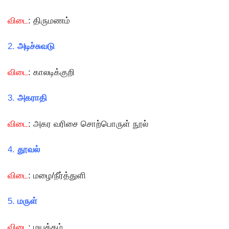
விடை
: திருமணம்
2.
அடிச்சுவடு
விடை
: காலடிக்குறி
3.
அகராதி
விடை
: அகர வரிசை சொற்பொருள் நூல்
4.
தூவல்
விடை
: மழை/நீர்த்துளி
5.
மருள்
விடை
: மயக்கம்