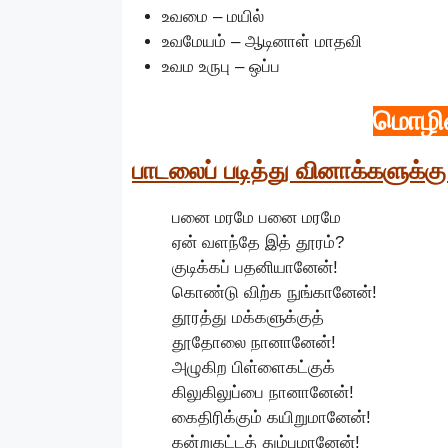
உவமை – மயில்
உவமேயம் – ஆடினாள் மாதவி
உவம உருபு – ஒப்ப
மொழி
பாடலைப் படித்து வினாக்களுக்க
பனை மரமே பனை மரமே
ஏன் வளந்தே இத் தூரம்?
குடிக்கப் பதனியானேன்!
கொண்டு விற்க நுங்கானேன்!
தூரத்து மக்களுக்குத்
தூதோலை நானானேன்!
அழுகிற பிள்ளைகட்குக்
கிலுகிலுப்பை நானானேன்!
கைதிரிக்கும் கயிறுமானேன்!
கன்றுகட்டத் தும்புமானேன்!