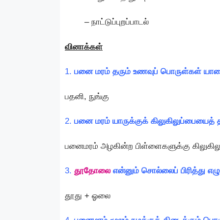
– நாட்டுப்புறப்பாடல்
வினாக்கள்
1.
பனை மரம் தரும் உணவுப் பொருள்கள் யா
பதனி, நுங்கு
2.
பனை மரம் யாருக்குக் கிலுகிலுப்பையைத் 
பனைமரம் அழகின்ற பிள்ளைகளுக்கு கிலுகிலு
3.
தூதோலை
என்னும் சொல்லைப் பிரித்து எழ
தூது + ஓலை