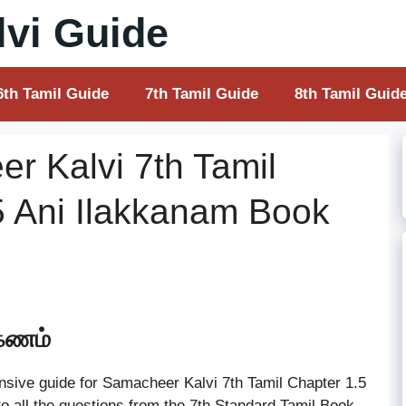
vi Guide
6th Tamil Guide
7th Tamil Guide
8th Tamil Guid
r Kalvi 7th Tamil
5 Ani Ilakkanam Book
கணம்
sive guide for Samacheer Kalvi 7th Tamil Chapter 1.5
 to all the questions from the 7th Standard Tamil Book