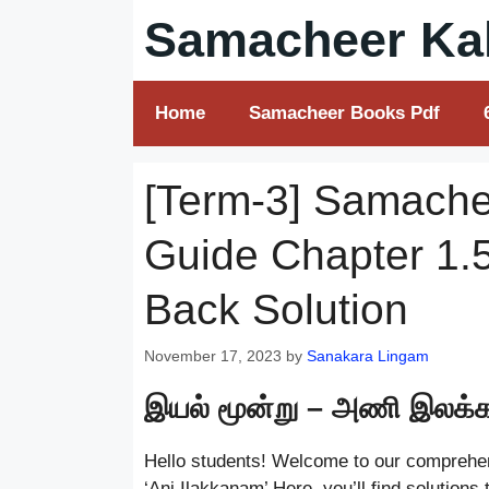
Skip
Samacheer Kal
to
content
Home
Samacheer Books Pdf
[Term-3] Samachee
Guide Chapter 1.
Back Solution
November 17, 2023
by
Sanakara Lingam
இயல் மூன்று – அணி இலக்
Hello students! Welcome to our comprehen
‘Ani Ilakkanam’ Here, you’ll find solutions