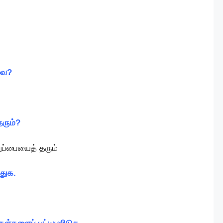
வை?
தரும்?
ப்பையைத் தரும்
ுதுக.