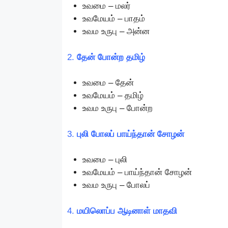
உவமை – மலர்
உவமேயம் – பாதம்
உவம உருபு – அன்ன
2.
தேன் போன்ற தமிழ்
உவமை – தேன்
உவமேயம் – தமிழ்
உவம உருபு – போன்ற
3.
புலி போலப் பாய்ந்தான் சோழன்
உவமை – புலி
உவமேயம் – பாய்ந்தான் சோழன்
உவம உருபு – போலப்
4.
மயிலொப்ப ஆடினாள் மாதவி