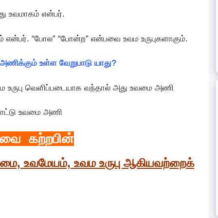
து உவமாகம் என்பர்.
என்பர். “போல” “போன்ற” என்பவை உவம உருபுகளாகும்.
அணிக்கும் உள்ள வேறுபாடு யாது?
உவம உருபு வெளிப்படையாக வந்தால் அது உவமை அணி
்காட்டு உவமை அணி
பவை கற்றபின்
உவமை, உவமேயம், உவம உருபு ஆகியவற்றைக்