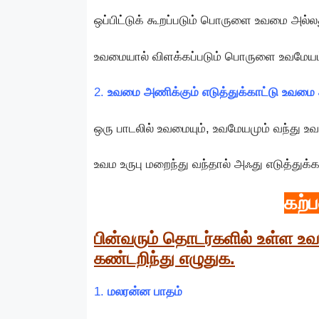
ஒப்பிட்டுக் கூறப்படும் பொருளை உவமை அல்ல
உவமையால் விளக்கப்படும் பொருளை உவமேயம் 
2.
உவமை அணிக்கும் எடுத்துக்காட்டு உவமை 
ஒரு பாடலில் உவமையும், உவமேயமும் வந்து 
உவம உருபு மறைந்து வந்தால் அஃது எடுத்துக
கற்
பின்வரும் தொடர்களில் உள்ள 
கண்டறிந்து எழுதுக.
1.
மலரன்ன பாதம்