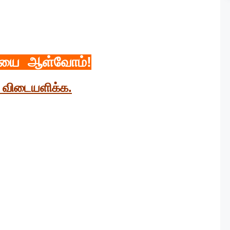
யை ஆள்வோம்!
ு விடையளிக்க.