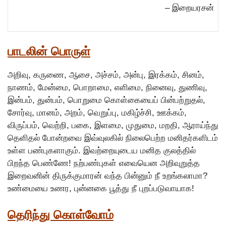
– இறையரசன்
பாடலின் பொருள்
அறிவு, கருணை, ஆசை, அச்சம், அன்பு, இரக்கம், சினம்,
நாணம், மேன்மை, பொறாமை, எளிமை, நினைவு, துணிவு,
இன்பம், துன்பம், பொறுமை கொள்கையைப் பின்பற்றுதல்,
சோர்வு, மானம், அறம், வெறுப்பு, மகிழ்ச்சி, ஊக்கம்,
விருப்பம், வெற்றி, பகை, இளமை, முதுமை, மறதி, ஆராய்ந்து
தெளிதல் போன்றவை இவ்வுலகில் நிலைபெற்ற மனிதர்களிடம்
உள்ள பண்புகளாகும். இவற்றையுடைய மனித குலத்தில்
பிறந்த பெண்ணே! நற்பண்புகள் எவையென அறிவுறுத்த
இறைவனின் திருக்குமாரன் வந்த பின்னும் நீ உறங்கலாமா?
உண்மையை உணர, புன்னகை பூத்து நீ புறப்படுவாயாக!
தெரிந்து கொள்வோம்