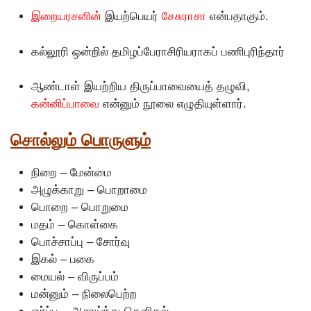
இறையரசனின்
இயற்பெயர்
சேசுராசா
என்பதாகும்.
கல்லூரி ஒன்றில் தமிழப்பேராசிரியராகப் பணிபுரிந்தார்
ஆண்டாள் இயற்றிய திருப்பாவையைத் தழுவி,
கன்னிப்பாவை
என்னும் நூலை எழுதியுள்ளார்.
சொல்லும் பொருளும்
நிறை – மேன்மை
அழுக்காறு – பொறாமை
பொறை – பொறுமை
மதம் – கொள்கை
பொச்சாப்பு – சோர்வு
இகல் – பகை
மையல் – விருப்பம்
மன்னும் – நிலைபெற்ற