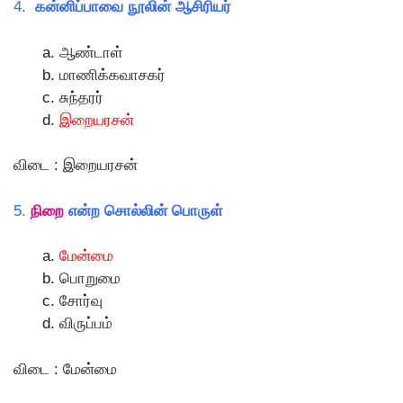
4.
கன்னிப்பாவை நூலின் ஆசிரியர்
ஆண்டாள்
மாணிக்கவாசகர்
சுந்தரர்
இறையரசன்
விடை : இறையரசன்
5.
நிறை
என்ற சொல்லின் பொருள்
மேன்மை
பொறுமை
சோர்வு
விருப்பம்
விடை : மேன்மை