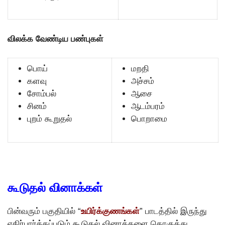
விலக்க வேண்டிய பண்புகள்
பொய்
மறதி
களவு
அச்சம்
சோம்பல்
ஆசை
சினம்
ஆடம்பரம்
புறம் கூறுதல்
பொறாமை
கூடுதல் வினாக்கள்
பின்வரும் பகுதியில் “
உயிர்க்குணங்கள்
” பாடத்தில் இருந்து
எதிர்பார்க்கப்படும் கூடுதல் வினாக்களை தொகுத்து