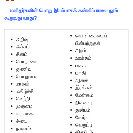
1.
மனிதர்களின் பொது இயல்பாகக் கன்னிப்பாவை நூல்
கூறுவது யாது?
கொள்கையைப்
அறிவு
பின்பற்றுதல்
அச்சம்
அறம்
சினம்
ஊக்கம்
பொறாமை
பகை
துணிவு
மறதி
பொறுமை
ஆசை
மானம்
இரக்கம்
மகிழ்ச்சி
மேன்மை
வெற்றி
நினைவு
முதுமை
துன்பம்
கருணை
சோர்வு
அன்பு
வெறுப்பு
நாணம்
விருப்பம்