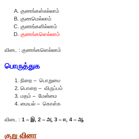
குணங்கள்எல்லாம்
குணமெல்லாம்
குணங்களில்லாம்
குணங்களெல்லாம்
விடை : குணங்களெல்லாம்
பொருத்துக
நிறை – பொறுமை
பொறை – விருப்பம்
மதம் – மேன்மை
மையல் – கொள்க
விடை :
1 – இ, 2 – அ, 3 – ஈ, 4 – ஆ
குறு வினா