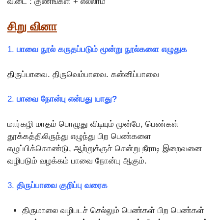
விடை : குணங்கள் + எல்லாம்
சிறு வினா
1.
பாவை நூல் கருதப்படும் மூன்று நூல்களை எழுதுக
திருப்பாவை. திருவெம்பாவை. கன்னிப்பாவை
2.
பாவை நோன்பு என்பது யாது?
மார்கழி மாதம் பொழுது விடியும் முன்பே, பெண்கள்
தூக்கத்திலிருந்து எழுந்து பிற பெண்களை
எழுப்பிக்கொண்டு, ஆற்றுக்குச் சென்று நீராடி இறைவனை
வழிபடும் வழக்கம் பாவை நோன்பு ஆகும்.
3.
திருப்பாவை குறிப்பு வரைக
திருமாலை வழிபடச் செல்லும் பெண்கள் பிற பெண்கள்