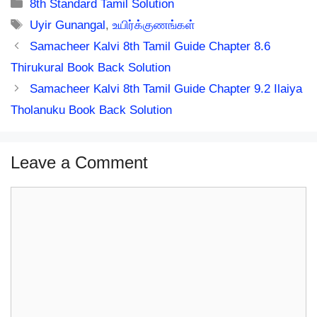
Categories
8th Standard Tamil Solution
Tags
Uyir Gunangal
,
உயிர்க்குணங்கள்
Samacheer Kalvi 8th Tamil Guide Chapter 8.6
Thirukural Book Back Solution
Samacheer Kalvi 8th Tamil Guide Chapter 9.2 Ilaiya
Tholanuku Book Back Solution
Leave a Comment
Comment