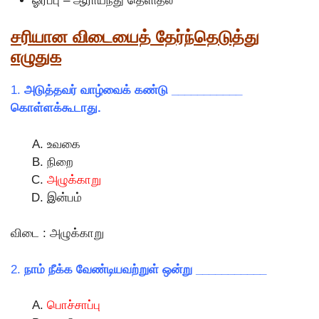
ஓர்ப்பு – ஆராய்ந்து தெளிதல்
சரியான விடையைத் தேர்ந்தெடுத்து
எழுதுக
1.
அடுத்தவர் வாழ்வைக் கண்டு ___________
கொள்ளக்கூடாது.
உவகை
நிறை
அழுக்காறு
இன்பம்
விடை : அழுக்காறு
2.
நாம் நீக்க வேண்டியவற்றுள் ஒன்று ___________
பொச்சாப்பு