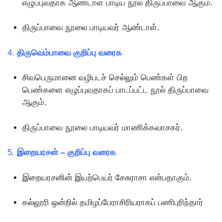
எழுப்புவதாக ஆண்டாள் பாடிய நூல் திருப்பாவை ஆகும்.
திருப்பாவை நூலை பாடியவர் ஆண்டாள்.
4.
திருவெம்பாவை குறிப்பு வரைக
சிவபெருமானை வழிபடச் செல்லும் பெண்கள் பிற
பெண்களை எழுப்புவதாகப் பாடப்பட்ட நூல் திருப்பாவை
ஆகும்.
திருப்பாவை நூலை பாடியவர் மாணிக்கவாசகர்.
5.
இறையரசன் – குறிப்பு வரைக
இறையரசனின் இயற்பெயர் சேசுராசா என்பதாகும்.
கல்லூரி ஒன்றில் தமிழப்பேராசிரியராகப் பணிபுரிந்தார்