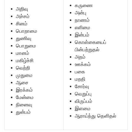
கருணை
அறிவு
அன்பு
அச்சம்
நாணம்
சினம்
எளிமை
பொறாமை
இன்பம்
துணிவு
கொள்கையைப்
பொறுமை
பின்பற்றுதல்
மானம்
அறம்
மகிழ்ச்சி
ஊக்கம்
வெற்றி
பகை
முதுமை
மறதி
ஆசை
சோர்வு
இரக்கம்
வெறுப்பு
மேன்மை
விருப்பம்
நினைவு
இளமை
துன்பம்
ஆராய்ந்து தெளிதல்