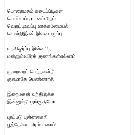
பொறைமதம் கடைப்பிடிகள்
பொச்சாப்பு மானம்அறம்
வெறுப்புஉவப்பு ஊக்கம்மையல்
வென்றிஇகல் இளமைமூப்பு
மறவிஓர்ப்பு இன்னபிற
மன்னும்உயிர்க் குணங்கள்எல்லாம்
குறைவறப் பெற்றவள்நீ
குலமாதே பெண்ணரசி
இறைமகன் வந்திருக்க
இன்னும்நீ உறங்குதியோ
புறப்படு புன்னகைநீ
பூத்தேலோ ரெம்பாவாய்!