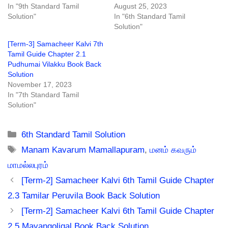
In "9th Standard Tamil
August 25, 2023
Solution"
In "6th Standard Tamil
Solution"
[Term-3] Samacheer Kalvi 7th
Tamil Guide Chapter 2.1
Pudhumai Vilakku Book Back
Solution
November 17, 2023
In "7th Standard Tamil
Solution"
Categories
6th Standard Tamil Solution
Tags
Manam Kavarum Mamallapuram
,
மனம் கவரும்
மாமல்லபுரம்
[Term-2] Samacheer Kalvi 6th Tamil Guide Chapter
2.3 Tamilar Peruvila Book Back Solution
[Term-2] Samacheer Kalvi 6th Tamil Guide Chapter
2.5 Mayangoligal Book Back Solution