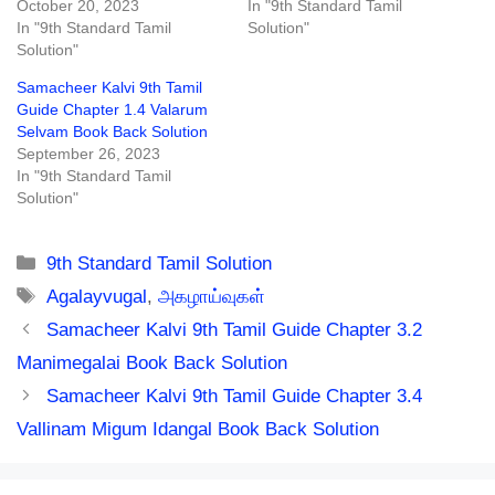
October 20, 2023
In "9th Standard Tamil
In "9th Standard Tamil
Solution"
Solution"
Samacheer Kalvi 9th Tamil
Guide Chapter 1.4 Valarum
Selvam Book Back Solution
September 26, 2023
In "9th Standard Tamil
Solution"
Categories
9th Standard Tamil Solution
Tags
Agalayvugal
,
அகழாய்வுகள்
Samacheer Kalvi 9th Tamil Guide Chapter 3.2
Manimegalai Book Back Solution
Samacheer Kalvi 9th Tamil Guide Chapter 3.4
Vallinam Migum Idangal Book Back Solution