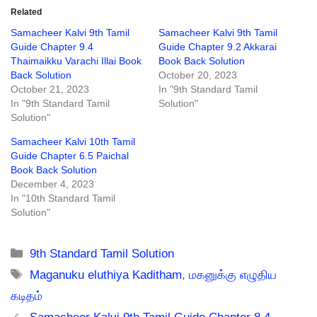
Related
Samacheer Kalvi 9th Tamil
Samacheer Kalvi 9th Tamil
Guide Chapter 9.4
Guide Chapter 9.2 Akkarai
Thaimaikku Varachi Illai Book
Book Back Solution
Back Solution
October 20, 2023
October 21, 2023
In "9th Standard Tamil
In "9th Standard Tamil
Solution"
Solution"
Samacheer Kalvi 10th Tamil
Guide Chapter 6.5 Paichal
Book Back Solution
December 4, 2023
In "10th Standard Tamil
Solution"
Categories
9th Standard Tamil Solution
Tags
Maganuku eluthiya Kaditham
,
மகனுக்கு எழுதிய
கடிதம்