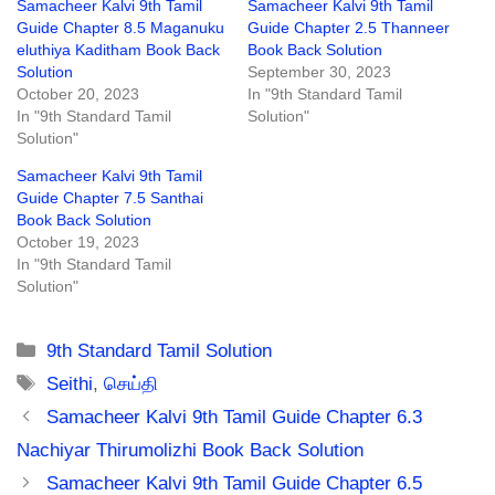
Samacheer Kalvi 9th Tamil
Samacheer Kalvi 9th Tamil
Guide Chapter 8.5 Maganuku
Guide Chapter 2.5 Thanneer
eluthiya Kaditham Book Back
Book Back Solution
Solution
September 30, 2023
October 20, 2023
In "9th Standard Tamil
In "9th Standard Tamil
Solution"
Solution"
Samacheer Kalvi 9th Tamil
Guide Chapter 7.5 Santhai
Book Back Solution
October 19, 2023
In "9th Standard Tamil
Solution"
Categories
9th Standard Tamil Solution
Tags
Seithi
,
செய்தி
Samacheer Kalvi 9th Tamil Guide Chapter 6.3
Nachiyar Thirumolizhi Book Back Solution
Samacheer Kalvi 9th Tamil Guide Chapter 6.5