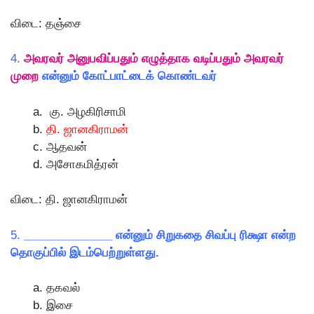
விடை: தஞ்சை
4.
அவரவர் அனுபவிப்பதும் எழுத்தாக வடிப்பதும் அவரவர்
முறை
என்னும் கோட்பாட்டைக் கொண்டவர்
கு. அழகிரிசாமி
தி. ஜானகிராமன்
ஆதவன்
அசோகமித்ரன்
விடை: தி. ஜானகிராமன்
5.
______________ என்னும் சிறுகதை சிவப்பு ரிக்ஷா என்ற
தொகுப்பில் இடம்பெற்றுள்ளது.
தகவல்
இசை